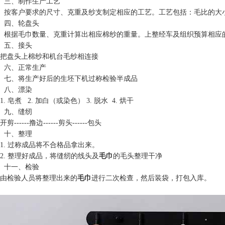
三、制作生产工艺
按客户要求的尺寸、克重及纱支制定相应的工艺。工艺包括：毛比的大
四、轮盘头
根据毛巾数量、克重计算出相应棉纱的重量。上整经车及组织预算相应的
五、接头
把盘头上棉纱和机台毛纱相连接
六、正常生产
七、将生产好后的生坯下机过称检验半成品
八、漂染
1. 皂煮 2. 加白（或染色） 3. 脱水 4. 烘干
九、缝纫
开剪------撸边------剪头------包头
十、整理
1. 过称成品将不合格品拿出来。
2. 整理好成品，将缝纫的线头及
毛巾
的毛头整理干净
十一、检验
由检验人员将整理出来的
毛巾
进行二次检查，然后装袋，打包入库。